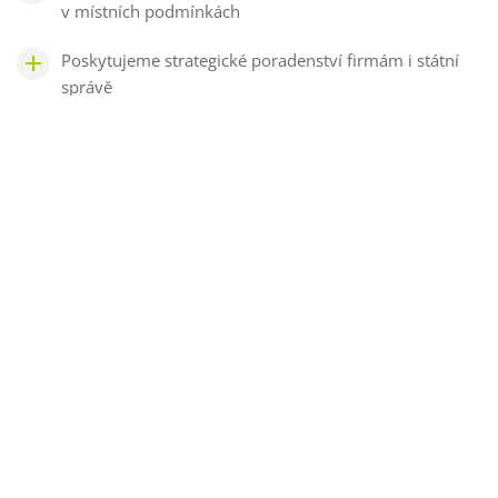
v místních podmínkách
Poskytujeme strategické poradenství firmám i státní
správě
JIŽ 15 LET
PODPORUJEME V ČESKU
ENERGETICKY ÚSPORNÉ
STAVEBNICTVÍ
Šance pro budovy vznikla v roce 2010 jako aliance
významných oborových asociací, které podporují, aby
budovy na území Česka byly energeticky úsporné,
adaptované na změnu klimatu a šetrné k životnímu