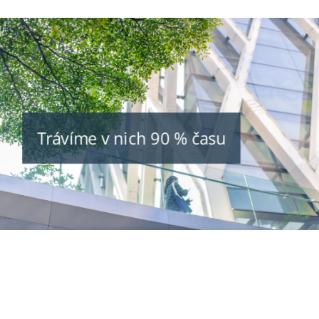
Trávíme v nich 90 % času