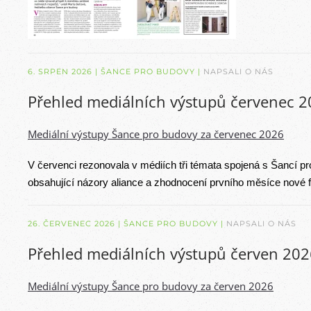
6. SRPEN 2026
| ŠANCE PRO BUDOVY |
NAPSALI O NÁS
Přehled mediálních výstupů červenec 
Mediální výstupy Šance pro budovy za červenec 2026
V červenci rezonovala v médiích tři témata spojená s Šancí p
obsahující názory aliance a zhodnocení prvního měsíce nové 
26. ČERVENEC 2026
| ŠANCE PRO BUDOVY |
NAPSALI O NÁS
Přehled mediálních výstupů červen 202
Mediální výstupy Šance pro budovy za červen 2026