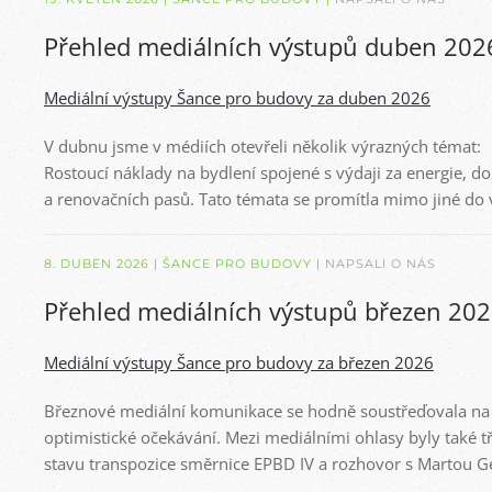
Přehled mediálních výstupů duben 202
Mediální výstupy Šance pro budovy za duben 2026
V dubnu jsme v médiích otevřeli několik výrazných témat:
Rostoucí náklady na bydlení spojené s výdaji za energie, 
a renovačních pasů. Tato témata se promítla mimo jiné do 
8. DUBEN 2026
| ŠANCE PRO BUDOVY |
NAPSALI O NÁS
Přehled mediálních výstupů březen 20
Mediální výstupy Šance pro budovy za březen 2026
Březnové mediální komunikace se hodně soustřeďovala na 
optimistické očekávání. Mezi mediálními ohlasy byly také t
stavu transpozice směrnice EPBD IV a rozhovor s Martou Gel