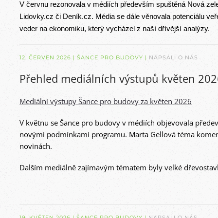
V červnu rezonovala v médiích především spuštěná Nová zele
Lidovky.cz či Deník.cz. Média se dále věnovala potenciálu 
veder na ekonomiku
, který vycházel z naší dřívější analýzy.
12. ČERVEN 2026
| ŠANCE PRO BUDOVY |
NAPSALI O NÁS
Přehled mediálních výstupů květen 202
Mediální výstupy Šance pro budovy za květen 2026
V květnu se Šance pro budovy v médiích objevovala přede
novými podmínkami programu. Marta Gellová téma koment
novinách
.
Dalším mediálně zajímavým tématem byly
velké dřevosta
19. KVĚTEN 2026
| ŠANCE PRO BUDOVY |
NAPSALI O NÁS