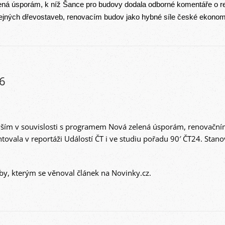
ná úsporám, k níž Šance pro budovy dodala odborné komentáře o re
veřejných dřevostaveb, renovacím budov jako hybné síle české ekon
6
vším v souvislosti s programem
Nová zelená úsporám
, renovační
ovala v reportáži
Událostí ČT
i ve studiu pořadu
90′ ČT24
. Stan
vby
, kterým se věnoval článek na
Novinky.cz
.