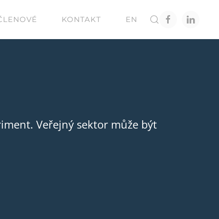
ČLENOVÉ
KONTAKT
EN
Rozhovor s ředitelkou Šance pro budovy o bu
úsporného stavebnictví, kvalitnějším bydlení
Nová zelená úsporám
INE MAGAZÍNĚ LP-LIFE.CZ