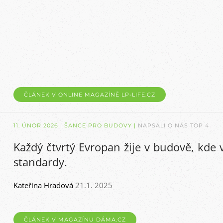
ČLÁNEK V ONLINE MAGAZÍNĚ LP-LIFE.CZ
11. ÚNOR 2026
| ŠANCE PRO BUDOVY |
NAPSALI O NÁS TOP 4
Každý čtvrtý Evropan žije v budově, kde 
standardy.
Kateřina Hradová
21.1. 2025
ČLÁNEK V MAGAZÍNU DÁMA.CZ