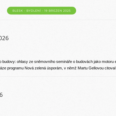
BLESK - BYDLENÍ - 19 BREZEN 2025
2026
ro budovy: ohlasy ze sněmovního semináře o budovách jako motoru ek
fáze programu Nová zelená úsporám, v němž Martu Gellovou citoval
6