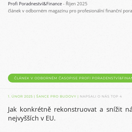
Profi Poradneství&Finance
- Říjen 2025
článek v odborném magazínu pro profesionální finanční pora
ČLÁNEK V ODBORNÉM ČASOPISE PROFI PORADENSTVÍ&FINA
1. ÚNOR 2025
| ŠANCE PRO BUDOVY |
NAPSALI O NÁS TOP 4
Jak konkrétně rekonstruovat a snížit n
nejvyšších v EU.