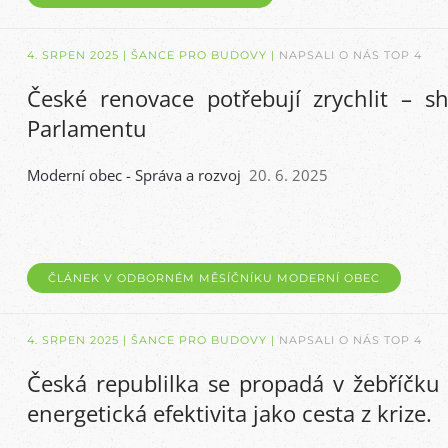
4. SRPEN 2025
| ŠANCE PRO BUDOVY |
NAPSALI O NÁS TOP 4
České renovace potřebují zrychlit – s
Parlamentu
Moderní obec - Správa a rozvoj
20. 6. 2025
ČLÁNEK V ODBORNÉM MĚSÍČNÍKU MODERNÍ OBEC
4. SRPEN 2025
| ŠANCE PRO BUDOVY |
NAPSALI O NÁS TOP 4
Česká republilka se propadá v žebříčku 
energetická efektivita jako cesta z krize.