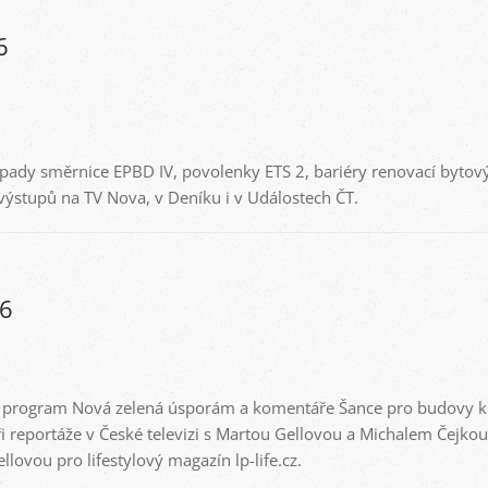
6
dopady směrnice EPBD IV, povolenky ETS 2, bariéry renovací byto
výstupů na TV Nova, v Deníku i v Událostech ČT.
26
program Nová zelená úsporám a komentáře Šance pro budovy k j
ři reportáže v České televizi s Martou Gellovou a Michalem Čejkou
lovou pro lifestylový magazín lp-life.cz.