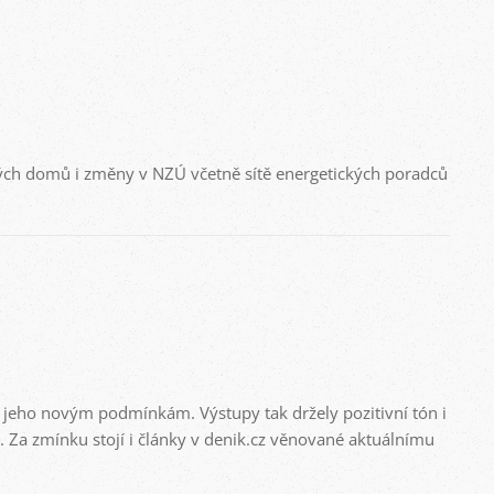
vých domů i změny v NZÚ včetně sítě energetických poradců
eho novým podmínkám. Výstupy tak držely pozitivní tón i
. Za zmínku stojí i články v denik.cz věnované aktuálnímu