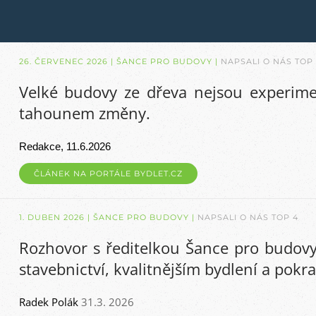
26. ČERVENEC 2026
| ŠANCE PRO BUDOVY |
NAPSALI O NÁS TOP
Velké budovy ze dřeva nejsou experime
tahounem změny.
Redakce, 11.6.2026
ČLÁNEK NA PORTÁLE BYDLET.CZ
1. DUBEN 2026
| ŠANCE PRO BUDOVY |
NAPSALI O NÁS TOP 4
Rozhovor s ředitelkou Šance pro budov
stavebnictví, kvalitnějším bydlení a po
Radek Polák
31.3. 2026