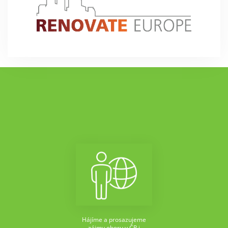
Hájíme a prosazujeme
zájmy oboru v ČR i