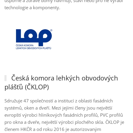
úsporné a zdravé domy navrhují, staví nebo pro ně vyrábí
technologie a komponenty.
Česká komora lehkých obvodových
plášťů (ČKLOP)
Sdružuje 47 společností a institucí z oblasti fasádních
systémů, oken a dveří. Mezi jejími členy jsou největší
evropští výrobci hliníkových fasádních profilů, PVC profilů
pro okna a dveře, největší výrobci plochého skla. ČKLOP je
členem HKČR a od roku 2016 je autorizovaným