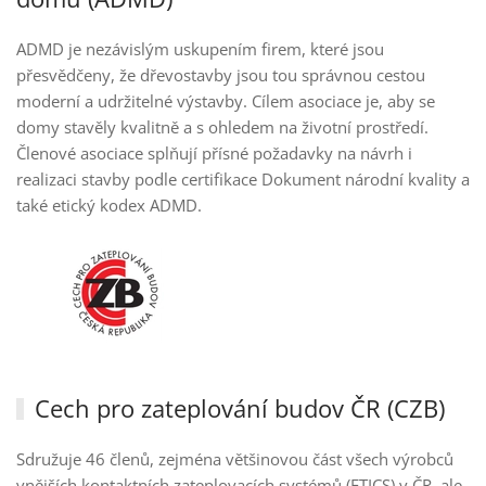
ADMD je nezávislým uskupením firem, které jsou
přesvědčeny, že dřevostavby jsou tou správnou cestou
moderní a udržitelné výstavby. Cílem asociace je, aby se
domy stavěly kvalitně a s ohledem na životní prostředí.
Členové asociace splňují přísné požadavky na návrh i
realizaci stavby podle certifikace Dokument národní kvality a
také etický kodex ADMD.
Cech pro zateplování budov ČR (CZB)
Sdružuje 46 členů, zejména většinovou část všech výrobců
vnějších kontaktních zateplovacích systémů (ETICS) v ČR, ale