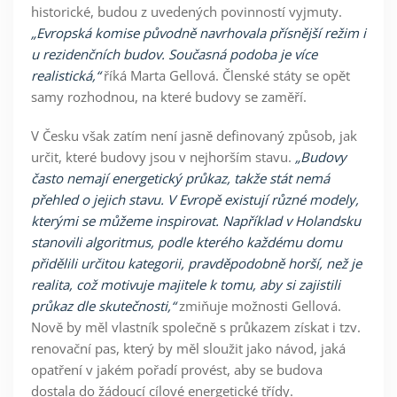
historické, budou z uvedených povinností vyjmuty.
„Evropská komise původně navrhovala přísnější režim i
u rezidenčních budov. Současná podoba je více
realistická,“
říká
Marta Gellová
. Členské státy se opět
samy rozhodnou, na které budovy se zaměří.
V Česku však zatím není jasně definovaný způsob, jak
určit, které budovy jsou v nejhorším stavu.
„Budovy
často nemají energetický průkaz, takže stát nemá
přehled o jejich stavu. V Evropě existují různé modely,
kterými se můžeme inspirovat. Například v Holandsku
stanovili algoritmus, podle kterého každému domu
přidělili určitou kategorii, pravděpodobně horší, než je
realita, což motivuje majitele k tomu, aby si zajistili
průkaz dle skutečnosti,“
zmiňuje možnosti
Gellová
.
Nově by měl vlastník společně s průkazem získat i tzv.
renovační pas, který by měl sloužit jako návod, jaká
opatření v jakém pořadí provést, aby se budova
dostala do žádoucí cílové energetické třídy.