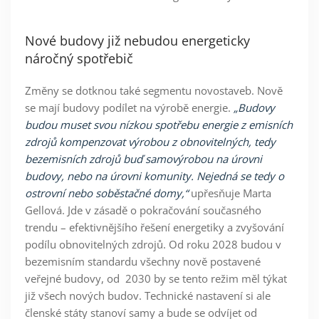
Nové budovy již nebudou energeticky
náročný spotřebič
Změny se dotknou také segmentu novostaveb. Nově
se mají budovy podílet na výrobě energie.
„Budovy
budou muset svou nízkou spotřebu energie z emisních
zdrojů kompenzovat výrobou z obnovitelných, tedy
bezemisních zdrojů buď samovýrobou na úrovni
budovy, nebo na úrovni komunity. Nejedná se tedy o
ostrovní nebo soběstačné domy,“
upřesňuje
Marta
Gellová
. Jde v zásadě o pokračování současného
trendu – efektivnějšího řešení energetiky a zvyšování
podílu obnovitelných zdrojů. Od roku 2028 budou v
bezemisním standardu všechny nově postavené
veřejné budovy, od 2030 by se tento režim měl týkat
již všech nových budov. Technické nastavení si ale
členské státy stanoví samy a bude se odvíjet od