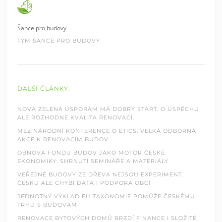
Šance pro budovy
TÝM ŠANCE PRO BUDOVY
DALŠÍ ČLÁNKY:
NOVÁ ZELENÁ ÚSPORÁM MÁ DOBRÝ START. O ÚSPĚCHU
ALE ROZHODNE KVALITA RENOVACÍ.
MEZINÁRODNÍ KONFERENCE O ETICS: VELKÁ ODBORNÁ
AKCE K RENOVACÍM BUDOV
OBNOVA FONDU BUDOV JAKO MOTOR ČESKÉ
EKONOMIKY: SHRNUTÍ SEMINÁŘE A MATERIÁLY
VEŘEJNÉ BUDOVY ZE DŘEVA NEJSOU EXPERIMENT.
ČESKU ALE CHYBÍ DATA I PODPORA OBCÍ
JEDNOTNÝ VÝKLAD EU TAXONOMIE POMŮŽE ČESKÉMU
TRHU S BUDOVAMI
RENOVACE BYTOVÝCH DOMŮ BRZDÍ FINANCE I SLOŽITÉ