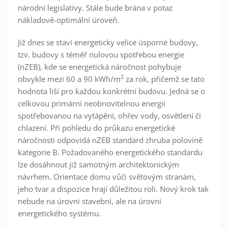
národní legislativy. Stále bude brána v potaz
nákladově-optimální úroveň.
Již dnes se staví energeticky velice úsporné budovy,
tzv. budovy s téměř nulovou spotřebou energie
(nZEB), kde se energetická náročnost pohybuje
2
obvykle mezi 60 a 90 kWh/m
za rok, přičemž se tato
hodnota liší pro každou konkrétní budovu. Jedná se o
celkovou primární neobnovitelnou energii
spotřebovanou na vytápění, ohřev vody, osvětlení či
chlazení. Při pohledu do průkazu energetické
náročnosti odpovídá nZEB standard zhruba polovině
kategorie B. Požadovaného energetického standardu
lze dosáhnout již samotným architektonickým
návrhem. Orientace domu vůči světovým stranám,
jeho tvar a dispozice hrají důležitou roli. Nový krok tak
nebude na úrovni stavební, ale na úrovni
energetického systému.