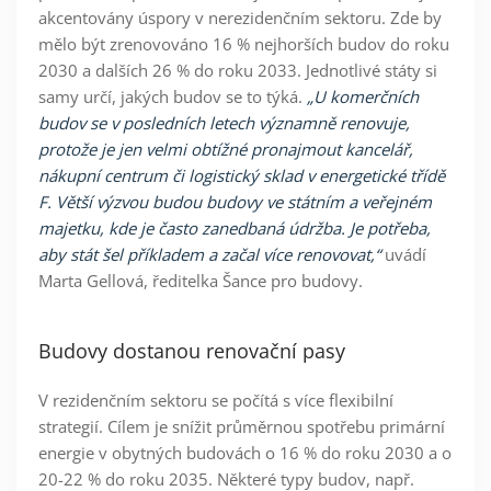
akcentovány úspory v nerezidenčním sektoru. Zde by
mělo být zrenovováno 16 % nejhorších budov do roku
2030 a dalších 26 % do roku 2033. Jednotlivé státy si
samy určí, jakých budov se to týká.
„U komerčních
budov se v posledních letech významně renovuje,
protože je jen velmi obtížné pronajmout kancelář,
nákupní centrum či logistický sklad v energetické třídě
F. Větší výzvou budou budovy ve státním a veřejném
majetku, kde je často zanedbaná údržba. Je potřeba,
aby stát šel příkladem a začal více renovovat,“
uvádí
Marta Gellová, ředitelka Šance pro budovy
.
Budovy dostanou renovační pasy
V rezidenčním sektoru se počítá s více flexibilní
strategií. Cílem je snížit průměrnou spotřebu primární
energie v obytných budovách o 16 % do roku 2030 a o
20-22 % do roku 2035. Některé typy budov, např.