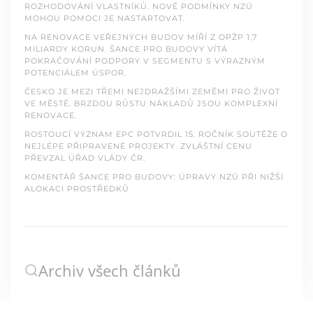
ROZHODOVÁNÍ VLASTNÍKŮ. NOVÉ PODMÍNKY NZÚ
MOHOU POMOCI JE NASTARTOVAT.
NA RENOVACE VEŘEJNÝCH BUDOV MÍŘÍ Z OPŽP 1,7
MILIARDY KORUN. ŠANCE PRO BUDOVY VÍTÁ
POKRAČOVÁNÍ PODPORY V SEGMENTU S VÝRAZNÝM
POTENCIÁLEM ÚSPOR.
ČESKO JE MEZI TŘEMI NEJDRAŽŠÍMI ZEMĚMI PRO ŽIVOT
VE MĚSTĚ. BRZDOU RŮSTU NÁKLADŮ JSOU KOMPLEXNÍ
RENOVACE.
ROSTOUCÍ VÝZNAM EPC POTVRDIL 15. ROČNÍK SOUTĚŽE O
NEJLÉPE PŘIPRAVENÉ PROJEKTY. ZVLÁŠTNÍ CENU
PŘEVZAL ÚŘAD VLÁDY ČR.
KOMENTÁŘ ŠANCE PRO BUDOVY: ÚPRAVY NZÚ PŘI NIŽŠÍ
ALOKACI PROSTŘEDKŮ
Archiv všech článků