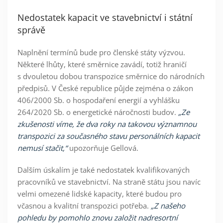
Nedostatek kapacit ve stavebnictví i státní
správě
Naplnění termínů bude pro členské státy výzvou.
Některé lhůty, které směrnice zavádí, totiž hraničí
s dvouletou dobou transpozice směrnice do národních
předpisů. V České republice půjde zejména o zákon
406/2000 Sb. o hospodaření energií a vyhlášku
264/2020 Sb. o energetické náročnosti budov.
„Ze
zkušenosti víme, že dva roky na takovou významnou
transpozici za současného stavu personálních kapacit
nemusí stačit,“
upozorňuje
Gellová
.
Dalším úskalím je také nedostatek kvalifikovaných
pracovníků ve stavebnictví. Na straně státu jsou navíc
velmi omezené lidské kapacity, které budou pro
včasnou a kvalitní transpozici potřeba.
„Z našeho
pohledu by pomohlo znovu založit nadresortní