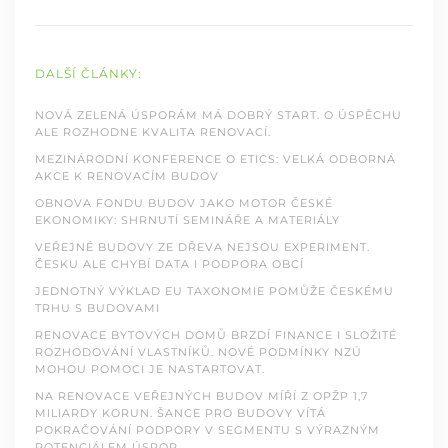
DALŠÍ ČLÁNKY:
NOVÁ ZELENÁ ÚSPORÁM MÁ DOBRÝ START. O ÚSPĚCHU
ALE ROZHODNE KVALITA RENOVACÍ.
MEZINÁRODNÍ KONFERENCE O ETICS: VELKÁ ODBORNÁ
AKCE K RENOVACÍM BUDOV
OBNOVA FONDU BUDOV JAKO MOTOR ČESKÉ
EKONOMIKY: SHRNUTÍ SEMINÁŘE A MATERIÁLY
VEŘEJNÉ BUDOVY ZE DŘEVA NEJSOU EXPERIMENT.
ČESKU ALE CHYBÍ DATA I PODPORA OBCÍ
JEDNOTNÝ VÝKLAD EU TAXONOMIE POMŮŽE ČESKÉMU
TRHU S BUDOVAMI
RENOVACE BYTOVÝCH DOMŮ BRZDÍ FINANCE I SLOŽITÉ
ROZHODOVÁNÍ VLASTNÍKŮ. NOVÉ PODMÍNKY NZÚ
MOHOU POMOCI JE NASTARTOVAT.
NA RENOVACE VEŘEJNÝCH BUDOV MÍŘÍ Z OPŽP 1,7
MILIARDY KORUN. ŠANCE PRO BUDOVY VÍTÁ
POKRAČOVÁNÍ PODPORY V SEGMENTU S VÝRAZNÝM
POTENCIÁLEM ÚSPOR.