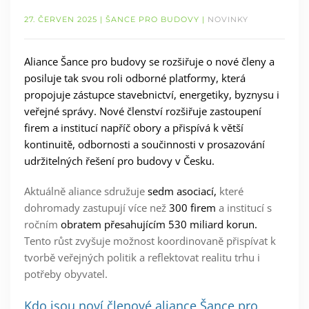
27. ČERVEN 2025
| ŠANCE PRO BUDOVY |
NOVINKY
Aliance Šance pro budovy se rozšiřuje o nové členy a
posiluje tak svou roli odborné platformy, která
propojuje zástupce stavebnictví, energetiky, byznysu i
veřejné správy. Nové členství rozšiřuje zastoupení
firem a institucí napříč obory a přispívá k větší
kontinuitě, odbornosti a součinnosti v prosazování
udržitelných řešení pro budovy v Česku.
Aktuálně aliance sdružuje
sedm asociací,
které
dohromady zastupují více než
300 firem
a institucí s
ročním
obratem přesahujícím 530 miliard korun.
Tento růst zvyšuje možnost koordinovaně přispívat k
tvorbě veřejných politik a reflektovat realitu trhu i
potřeby obyvatel.
Kdo jsou noví členové aliance Šance pro