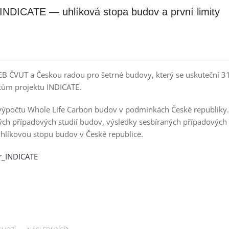
INDICATE — uhlíková stopa budov a první limity
B ČVUT a Českou radou pro šetrné budovy, který se uskuteční 31
kům projektu INDICATE.
 výpočtu Whole Life Carbon budov v podmínkách České republiky.
ch případových studií budov, výsledky sesbíraných případových
uhlíkovou stopu budov v České republice.
ar_INDICATE