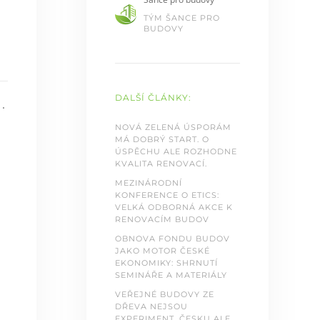
TÝM ŠANCE PRO
BUDOVY
DALŠÍ ČLÁNKY:
.
NOVÁ ZELENÁ ÚSPORÁM
MÁ DOBRÝ START. O
ÚSPĚCHU ALE ROZHODNE
KVALITA RENOVACÍ.
MEZINÁRODNÍ
KONFERENCE O ETICS:
VELKÁ ODBORNÁ AKCE K
RENOVACÍM BUDOV
OBNOVA FONDU BUDOV
JAKO MOTOR ČESKÉ
EKONOMIKY: SHRNUTÍ
SEMINÁŘE A MATERIÁLY
VEŘEJNÉ BUDOVY ZE
DŘEVA NEJSOU
EXPERIMENT. ČESKU ALE