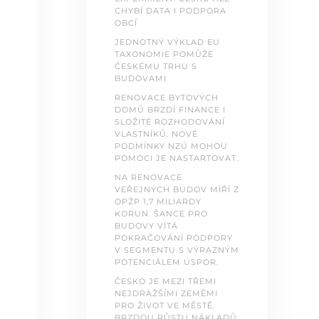
CHYBÍ DATA I PODPORA
OBCÍ
JEDNOTNÝ VÝKLAD EU
TAXONOMIE POMŮŽE
ČESKÉMU TRHU S
BUDOVAMI
RENOVACE BYTOVÝCH
DOMŮ BRZDÍ FINANCE I
SLOŽITÉ ROZHODOVÁNÍ
VLASTNÍKŮ. NOVÉ
PODMÍNKY NZÚ MOHOU
POMOCI JE NASTARTOVAT.
NA RENOVACE
VEŘEJNÝCH BUDOV MÍŘÍ Z
OPŽP 1,7 MILIARDY
KORUN. ŠANCE PRO
BUDOVY VÍTÁ
POKRAČOVÁNÍ PODPORY
V SEGMENTU S VÝRAZNÝM
POTENCIÁLEM ÚSPOR.
ČESKO JE MEZI TŘEMI
NEJDRAŽŠÍMI ZEMĚMI
PRO ŽIVOT VE MĚSTĚ.
BRZDOU RŮSTU NÁKLADŮ