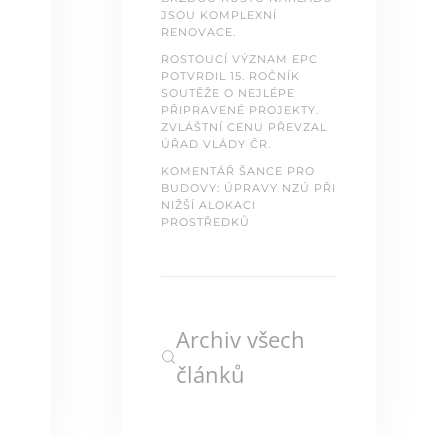
JSOU KOMPLEXNÍ
RENOVACE.
ROSTOUCÍ VÝZNAM EPC
POTVRDIL 15. ROČNÍK
SOUTĚŽE O NEJLÉPE
PŘIPRAVENÉ PROJEKTY.
ZVLÁŠTNÍ CENU PŘEVZAL
ÚŘAD VLÁDY ČR.
KOMENTÁŘ ŠANCE PRO
BUDOVY: ÚPRAVY NZÚ PŘI
NIŽŠÍ ALOKACI
PROSTŘEDKŮ
Archiv všech
článků